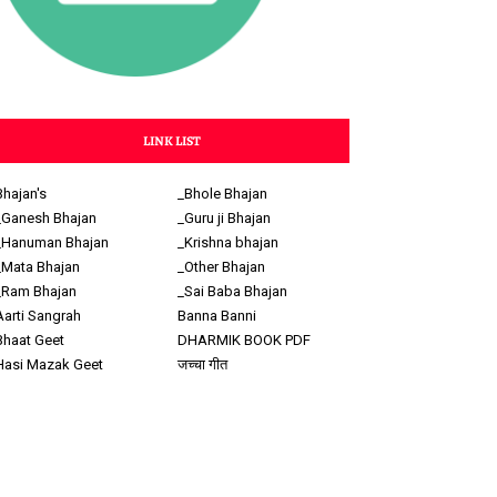
LINK LIST
Bhajan's
_Bhole Bhajan
_Ganesh Bhajan
_Guru ji Bhajan
_Hanuman Bhajan
_Krishna bhajan
_Mata Bhajan
_Other Bhajan
_Ram Bhajan
_Sai Baba Bhajan
Aarti Sangrah
Banna Banni
Bhaat Geet
DHARMIK BOOK PDF
Hasi Mazak Geet
जच्चा गीत