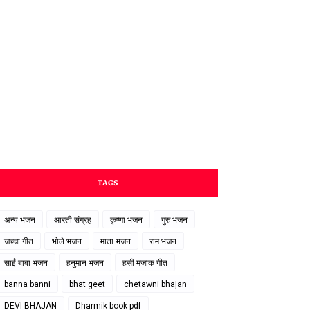
TAGS
अन्य भजन
आरती संग्रह
कृष्णा भजन
गुरु भजन
जच्चा गीत
भोले भजन
माता भजन
राम भजन
साईं बाबा भजन
हनुमान भजन
हसी मज़ाक गीत
banna banni
bhat geet
chetawni bhajan
DEVI BHAJAN
Dharmik book pdf