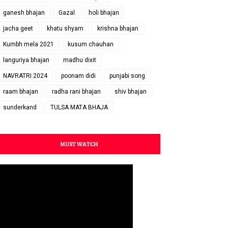
ganesh bhajan
Gazal
holi bhajan
jacha geet
khatu shyam
krishna bhajan
Kumbh mela 2021
kusum chauhan
languriya bhajan
madhu dixit
NAVRATRI 2024
poonam didi
punjabi song
raam bhajan
radha rani bhajan
shiv bhajan
sunderkand
TULSA MATA BHAJA
MUST WATCH