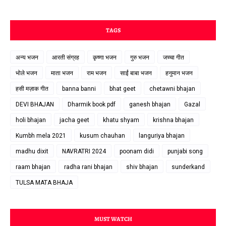
TAGS
अन्य भजन
आरती संग्रह
कृष्णा भजन
गुरु भजन
जच्चा गीत
भोले भजन
माता भजन
राम भजन
साईं बाबा भजन
हनुमान भजन
हसी मज़ाक गीत
banna banni
bhat geet
chetawni bhajan
DEVI BHAJAN
Dharmik book pdf
ganesh bhajan
Gazal
holi bhajan
jacha geet
khatu shyam
krishna bhajan
Kumbh mela 2021
kusum chauhan
languriya bhajan
madhu dixit
NAVRATRI 2024
poonam didi
punjabi song
raam bhajan
radha rani bhajan
shiv bhajan
sunderkand
TULSA MATA BHAJA
MUST WATCH