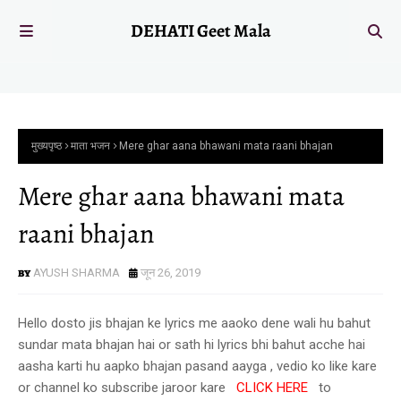
DEHATI Geet Mala
मुख्यपृष्ठ
माता भजन
Mere ghar aana bhawani mata raani bhajan
Mere ghar aana bhawani mata
raani bhajan
AYUSH SHARMA
जून 26, 2019
Hello dosto jis bhajan ke lyrics me aaoko dene wali hu bahut
sundar mata bhajan hai or sath hi lyrics bhi bahut acche hai
aasha karti hu aapko bhajan pasand aayga , vedio ko like kare
or channel ko subscribe jaroor kare
CLICK HERE
to