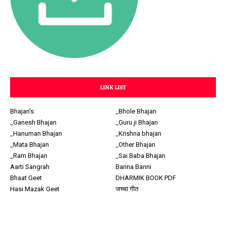
LINK LIST
Bhajan's
_Bhole Bhajan
_Ganesh Bhajan
_Guru ji Bhajan
_Hanuman Bhajan
_Krishna bhajan
_Mata Bhajan
_Other Bhajan
_Ram Bhajan
_Sai Baba Bhajan
Aarti Sangrah
Banna Banni
Bhaat Geet
DHARMIK BOOK PDF
Hasi Mazak Geet
जच्चा गीत