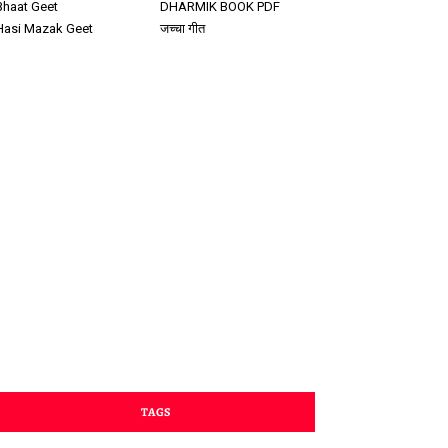
Bhaat Geet
DHARMIK BOOK PDF
Hasi Mazak Geet
जच्चा गीत
TAGS