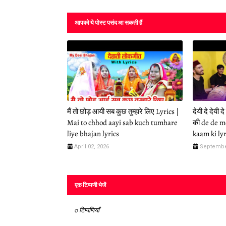
आपको ये पोस्ट पसंद आ सकती हैं
मैं तो छोड़ आयी सब कुछ तुम्हारे लिए Lyrics |
देयी दे देयी द
Mai to chhod aayi sab kuch tumhare
की de de m
liye bhajan lyrics
kaam ki lyr
April 02, 2026
Septembe
एक टिप्पणी भेजें
0 टिप्पणियाँ