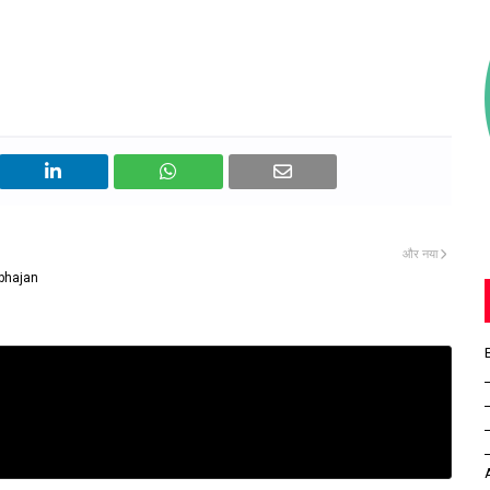
और नया
 bhajan