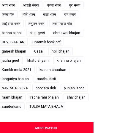
अन्य भजन
आरती संग्रह
कृष्णा भजन
गुरु भजन
जच्चा गीत
भोले भजन
माता भजन
राम भजन
साईं बाबा भजन
हनुमान भजन
हसी मज़ाक गीत
banna banni
bhat geet
chetawni bhajan
DEVI BHAJAN
Dharmik book pdf
ganesh bhajan
Gazal
holi bhajan
jacha geet
khatu shyam
krishna bhajan
Kumbh mela 2021
kusum chauhan
languriya bhajan
madhu dixit
NAVRATRI 2024
poonam didi
punjabi song
raam bhajan
radha rani bhajan
shiv bhajan
sunderkand
TULSA MATA BHAJA
MUST WATCH