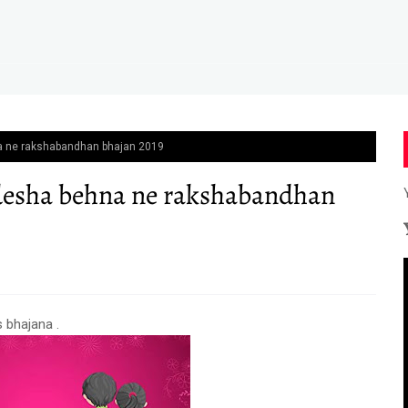
ehna ne rakshabandhan bhajan 2019
sandesha behna ne rakshabandhan
s bhajana .