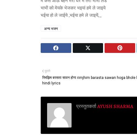
मै कैसे आऊं बहन मेरी घर मे तेरी भाभी लडें
भाभी को मेयके भेजकर भइयां हमे ले जाइये
भईया हो ले जाईये ,भईया हमे ले जाइयें,_
अन्य भजन
पुराने
रिमझिम बरसता सावन होगा rimjhim barasta sawan hoga bhole
hindi lyrics
प्रस्तुतकर्ता
AYUSH SHARMA