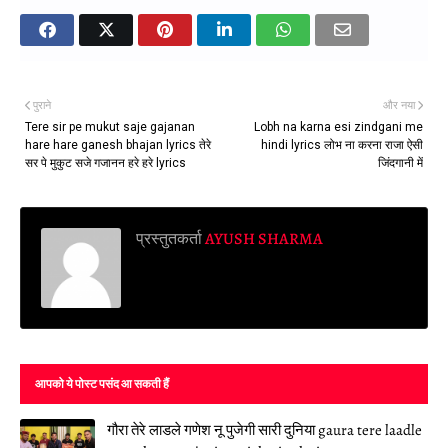
पुराने
और नया
Tere sir pe mukut saje gajanan
Lobh na karna esi zindgani me
hare hare ganesh bhajan lyrics तेरे
hindi lyrics लोभ ना करना राजा ऐसी
सर पे मुकुट सजे गजानन हरे हरे lyrics
जिंदगानी में
प्रस्तुतकर्ता
AYUSH SHARMA
आपको ये पोस्ट पसंद आ सकती हैं
गौरा तेरे लाडले गणेश नू पुजेगी सारी दुनिया gaura tere laadle