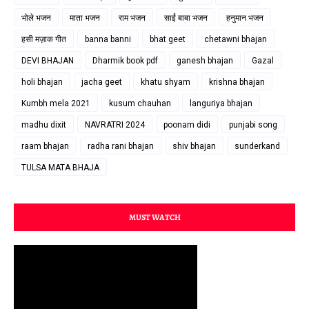
भोले भजन
माता भजन
राम भजन
साईं बाबा भजन
हनुमान भजन
हसी मज़ाक गीत
banna banni
bhat geet
chetawni bhajan
DEVI BHAJAN
Dharmik book pdf
ganesh bhajan
Gazal
holi bhajan
jacha geet
khatu shyam
krishna bhajan
Kumbh mela 2021
kusum chauhan
languriya bhajan
madhu dixit
NAVRATRI 2024
poonam didi
punjabi song
raam bhajan
radha rani bhajan
shiv bhajan
sunderkand
TULSA MATA BHAJA
MUST WATCH