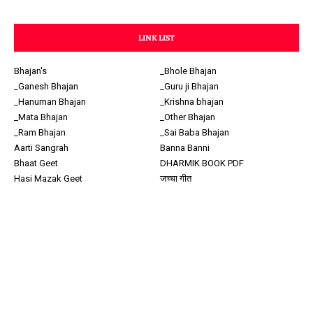
LINK LIST
Bhajan's
_Bhole Bhajan
_Ganesh Bhajan
_Guru ji Bhajan
_Hanuman Bhajan
_Krishna bhajan
_Mata Bhajan
_Other Bhajan
_Ram Bhajan
_Sai Baba Bhajan
Aarti Sangrah
Banna Banni
Bhaat Geet
DHARMIK BOOK PDF
Hasi Mazak Geet
जच्चा गीत