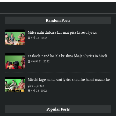
Random Posts
Milte nahi dubara kar mat pita ki seva lyrics
मार्च 03, 2022
Yashoda nand ko lala krishna bhajan lyrics in hindi
जनवरी 21, 2022
Mirchi lage nand rani lyrics shadi ke hansi mazak ke
geet lyrics
मार्च 03, 2022
Popular Posts