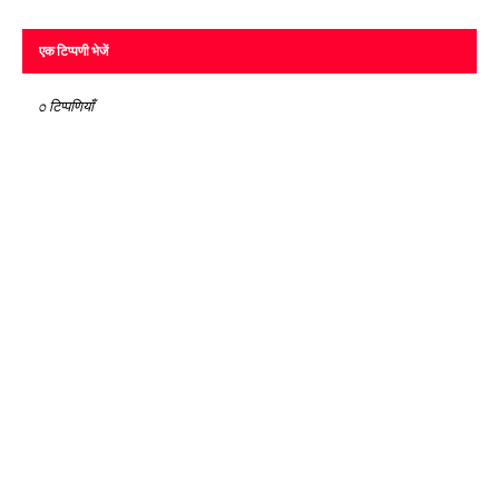
एक टिप्पणी भेजें
0 टिप्पणियाँ