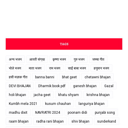
TAGS
अन्य भजन
आरती संग्रह
कृष्णा भजन
गुरु भजन
जच्चा गीत
भोले भजन
माता भजन
राम भजन
साईं बाबा भजन
हनुमान भजन
हसी मज़ाक गीत
banna banni
bhat geet
chetawni bhajan
DEVI BHAJAN
Dharmik book pdf
ganesh bhajan
Gazal
holi bhajan
jacha geet
khatu shyam
krishna bhajan
Kumbh mela 2021
kusum chauhan
languriya bhajan
madhu dixit
NAVRATRI 2024
poonam didi
punjabi song
raam bhajan
radha rani bhajan
shiv bhajan
sunderkand