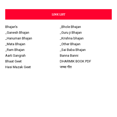
LINK LIST
Bhajan's
_Bhole Bhajan
_Ganesh Bhajan
_Guru ji Bhajan
_Hanuman Bhajan
_Krishna bhajan
_Mata Bhajan
_Other Bhajan
_Ram Bhajan
_Sai Baba Bhajan
Aarti Sangrah
Banna Banni
Bhaat Geet
DHARMIK BOOK PDF
Hasi Mazak Geet
जच्चा गीत