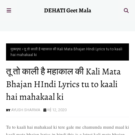
DEHATI Geet Mala
मुख्यपृष्ठ
तू तो काली है महाकाल की Kali Mata Bhajan HIndi Lyrics tu to kaali
hai mahakaal ki
तू तो काली है महाकाल की Kali Mata
Bhajan HIndi Lyrics tu to kaali
hai mahakaal ki
AYUSH SHARMA
मई 12, 2020
Tu to kaali hai mahakaal ki tere gale me chamunda mund maal ki
kaali mata bhajan lyrics in hindi this is a latest kali mata bhajan