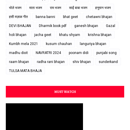
भोले भजन
माता भजन
राम भजन
साईं बाबा भजन
हनुमान भजन
हसी मज़ाक गीत
banna banni
bhat geet
chetawni bhajan
DEVI BHAJAN
Dharmik book pdf
ganesh bhajan
Gazal
holi bhajan
jacha geet
khatu shyam
krishna bhajan
Kumbh mela 2021
kusum chauhan
languriya bhajan
madhu dixit
NAVRATRI 2024
poonam didi
punjabi song
raam bhajan
radha rani bhajan
shiv bhajan
sunderkand
TULSA MATA BHAJA
MUST WATCH