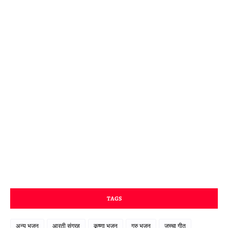
TAGS
अन्य भजन
आरती संग्रह
कृष्णा भजन
गुरु भजन
जच्चा गीत