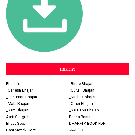
LINK LIST
Bhajan's
_Bhole Bhajan
_Ganesh Bhajan
_Guru ji Bhajan
_Hanuman Bhajan
_Krishna bhajan
_Mata Bhajan
_Other Bhajan
_Ram Bhajan
_Sai Baba Bhajan
Aarti Sangrah
Banna Banni
Bhaat Geet
DHARMIK BOOK PDF
Hasi Mazak Geet
जच्चा गीत