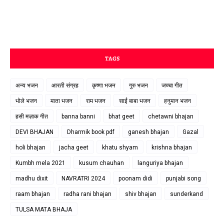
TAGS
अन्य भजन
आरती संग्रह
कृष्णा भजन
गुरु भजन
जच्चा गीत
भोले भजन
माता भजन
राम भजन
साईं बाबा भजन
हनुमान भजन
हसी मज़ाक गीत
banna banni
bhat geet
chetawni bhajan
DEVI BHAJAN
Dharmik book pdf
ganesh bhajan
Gazal
holi bhajan
jacha geet
khatu shyam
krishna bhajan
Kumbh mela 2021
kusum chauhan
languriya bhajan
madhu dixit
NAVRATRI 2024
poonam didi
punjabi song
raam bhajan
radha rani bhajan
shiv bhajan
sunderkand
TULSA MATA BHAJA