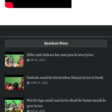
Random Posts
Milte nahi dubara kar mat pita ki seva lyrics
मार्च 03, 2022
Yashoda nand ko lala krishna bhajan lyrics in hindi
जनवरी 21, 2022
Mirchi lage nand rani lyrics shadi ke hansi mazak ke
geet lyrics
मार्च 03, 2022