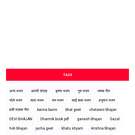
TAGS
अन्य भजन
आरती संग्रह
कृष्णा भजन
गुरु भजन
जच्चा गीत
भोले भजन
माता भजन
राम भजन
साईं बाबा भजन
हनुमान भजन
हसी मज़ाक गीत
banna banni
bhat geet
chetawni bhajan
DEVI BHAJAN
Dharmik book pdf
ganesh bhajan
Gazal
holi bhajan
jacha geet
khatu shyam
krishna bhajan