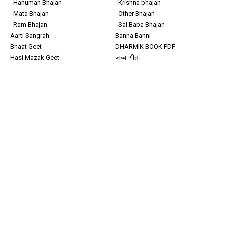
_Hanuman Bhajan
_Krishna bhajan
_Mata Bhajan
_Other Bhajan
_Ram Bhajan
_Sai Baba Bhajan
Aarti Sangrah
Banna Banni
Bhaat Geet
DHARMIK BOOK PDF
Hasi Mazak Geet
जच्चा गीत