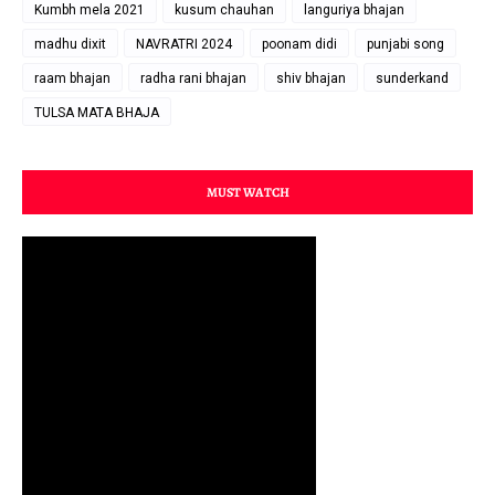
Kumbh mela 2021
kusum chauhan
languriya bhajan
madhu dixit
NAVRATRI 2024
poonam didi
punjabi song
raam bhajan
radha rani bhajan
shiv bhajan
sunderkand
TULSA MATA BHAJA
MUST WATCH