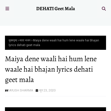
DEHATI Geet Mala
मुख्यपृष्ठ
माता भजन
Maiya dene waali hai hum lene waale hai bhajan
lyrics dehati geet mala
Maiya dene waali hai hum lene
waale hai bhajan lyrics dehati
geet mala
AYUSH SHARMA
जून 23, 2020