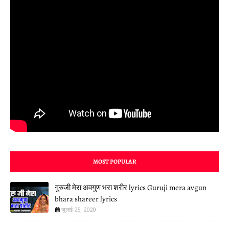
MOST POPULAR
गुरुजी मेरा अवगुण भरा शरीर lyrics Guruji mera avgun
bhara shareer lyrics
जुलाई 25, 2020