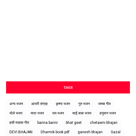
TAGS
अन्य भजन
आरती संग्रह
कृष्णा भजन
गुरु भजन
जच्चा गीत
भोले भजन
माता भजन
राम भजन
साईं बाबा भजन
हनुमान भजन
हसी मज़ाक गीत
banna banni
bhat geet
chetawni bhajan
DEVI BHAJAN
Dharmik book pdf
ganesh bhajan
Gazal