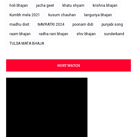
holi bhajan
jacha geet
khatu shyam
krishna bhajan
Kumbh mela 2021
kusum chauhan
languriya bhajan
madhu dixit
NAVRATRI 2024
poonam didi
punjabi song
raam bhajan
radha rani bhajan
shiv bhajan
sunderkand
TULSA MATA BHAJA
MUST WATCH