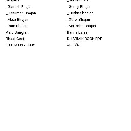
Bhajan's
_Bhole Bhajan
_Ganesh Bhajan
_Guru ji Bhajan
_Hanuman Bhajan
_Krishna bhajan
_Mata Bhajan
_Other Bhajan
_Ram Bhajan
_Sai Baba Bhajan
Aarti Sangrah
Banna Banni
Bhaat Geet
DHARMIK BOOK PDF
Hasi Mazak Geet
जच्चा गीत