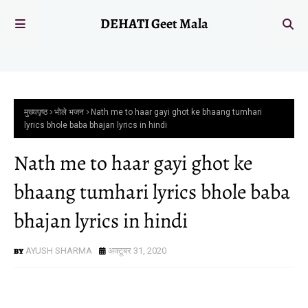
DEHATI Geet Mala
मुख्यपृष्ठ
भोले भजन
Nath me to haar gayi ghot ke bhaang tumhari
lyrics bhole baba bhajan lyrics in hindi
Nath me to haar gayi ghot ke
bhaang tumhari lyrics bhole baba
bhajan lyrics in hindi
AYUSH SHARMA
अक्टूबर 31, 2020