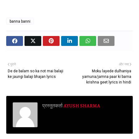
banna banni
पुराने
और नया
De de balam so ka not mai balaji
Moku layede dulhaniya
ke jaungi balaji bhajan lyrics
yamuna/jamna paar ki barna
krishna geet lyrics in hindi
प्रस्तुतकर्ता
AYUSH SHARMA