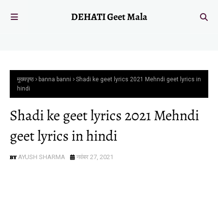
DEHATI Geet Mala
मुख्यपृष्ठ
banna banni
Shadi ke geet lyrics 2021 Mehndi geet lyrics in
hindi
Shadi ke geet lyrics 2021 Mehndi
geet lyrics in hindi
AYUSH SHARMA
नवंबर 27, 2021