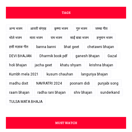
TAGS
अन्य भजन
आरती संग्रह
कृष्णा भजन
गुरु भजन
जच्चा गीत
भोले भजन
माता भजन
राम भजन
साईं बाबा भजन
हनुमान भजन
हसी मज़ाक गीत
banna banni
bhat geet
chetawni bhajan
DEVI BHAJAN
Dharmik book pdf
ganesh bhajan
Gazal
holi bhajan
jacha geet
khatu shyam
krishna bhajan
Kumbh mela 2021
kusum chauhan
languriya bhajan
madhu dixit
NAVRATRI 2024
poonam didi
punjabi song
raam bhajan
radha rani bhajan
shiv bhajan
sunderkand
TULSA MATA BHAJA
MUST WATCH