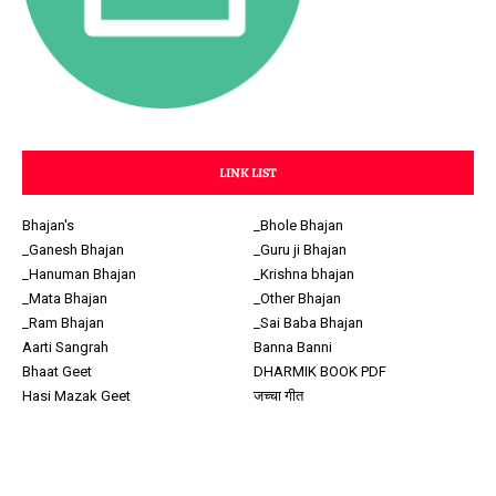
LINK LIST
Bhajan's
_Bhole Bhajan
_Ganesh Bhajan
_Guru ji Bhajan
_Hanuman Bhajan
_Krishna bhajan
_Mata Bhajan
_Other Bhajan
_Ram Bhajan
_Sai Baba Bhajan
Aarti Sangrah
Banna Banni
Bhaat Geet
DHARMIK BOOK PDF
Hasi Mazak Geet
जच्चा गीत