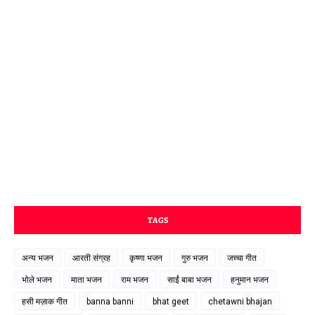
TAGS
अन्य भजन
आरती संग्रह
कृष्णा भजन
गुरु भजन
जच्चा गीत
भोले भजन
माता भजन
राम भजन
साईं बाबा भजन
हनुमान भजन
हसी मज़ाक गीत
banna banni
bhat geet
chetawni bhajan