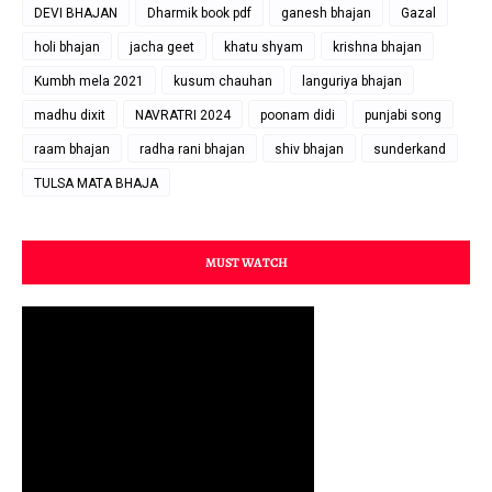
DEVI BHAJAN
Dharmik book pdf
ganesh bhajan
Gazal
holi bhajan
jacha geet
khatu shyam
krishna bhajan
Kumbh mela 2021
kusum chauhan
languriya bhajan
madhu dixit
NAVRATRI 2024
poonam didi
punjabi song
raam bhajan
radha rani bhajan
shiv bhajan
sunderkand
TULSA MATA BHAJA
MUST WATCH