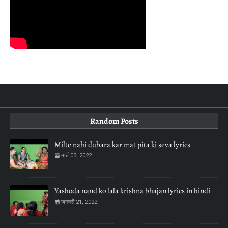
Random Posts
Milte nahi dubara kar mat pita ki seva lyrics
मार्च 03, 2022
Yashoda nand ko lala krishna bhajan lyrics in hindi
जनवरी 21, 2022