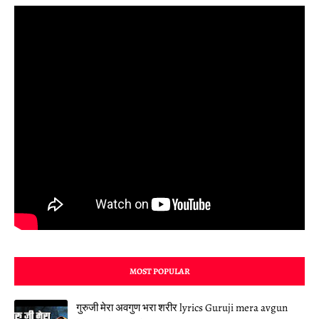
MOST POPULAR
गुरुजी मेरा अवगुण भरा शरीर lyrics Guruji mera avgun