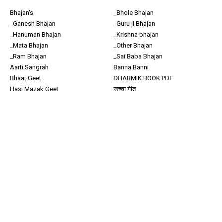
Bhajan's
_Bhole Bhajan
_Ganesh Bhajan
_Guru ji Bhajan
_Hanuman Bhajan
_Krishna bhajan
_Mata Bhajan
_Other Bhajan
_Ram Bhajan
_Sai Baba Bhajan
Aarti Sangrah
Banna Banni
Bhaat Geet
DHARMIK BOOK PDF
Hasi Mazak Geet
जच्चा गीत