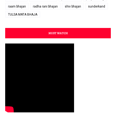
raam bhajan
radha rani bhajan
shiv bhajan
sunderkand
TULSA MATA BHAJA
MUST WATCH