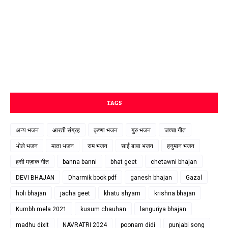
TAGS
अन्य भजन
आरती संग्रह
कृष्णा भजन
गुरु भजन
जच्चा गीत
भोले भजन
माता भजन
राम भजन
साईं बाबा भजन
हनुमान भजन
हसी मज़ाक गीत
banna banni
bhat geet
chetawni bhajan
DEVI BHAJAN
Dharmik book pdf
ganesh bhajan
Gazal
holi bhajan
jacha geet
khatu shyam
krishna bhajan
Kumbh mela 2021
kusum chauhan
languriya bhajan
madhu dixit
NAVRATRI 2024
poonam didi
punjabi song