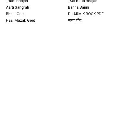
_Ram Bhajan
_Sai Baba Bhajan
Aarti Sangrah
Banna Banni
Bhaat Geet
DHARMIK BOOK PDF
Hasi Mazak Geet
जच्चा गीत