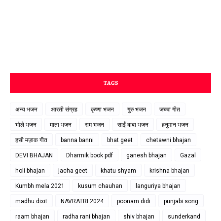
TAGS
अन्य भजन
आरती संग्रह
कृष्णा भजन
गुरु भजन
जच्चा गीत
भोले भजन
माता भजन
राम भजन
साईं बाबा भजन
हनुमान भजन
हसी मज़ाक गीत
banna banni
bhat geet
chetawni bhajan
DEVI BHAJAN
Dharmik book pdf
ganesh bhajan
Gazal
holi bhajan
jacha geet
khatu shyam
krishna bhajan
Kumbh mela 2021
kusum chauhan
languriya bhajan
madhu dixit
NAVRATRI 2024
poonam didi
punjabi song
raam bhajan
radha rani bhajan
shiv bhajan
sunderkand