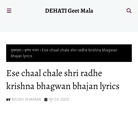
DEHATI Geet Mala
मुख्यपृष्ठ
कृष्णा भजन
Ese chaal chale shri radhe krishna bhagwan
bhajan lyrics
Ese chaal chale shri radhe
krishna bhagwan bhajan lyrics
AYUSH SHARMA
जून 29, 2020