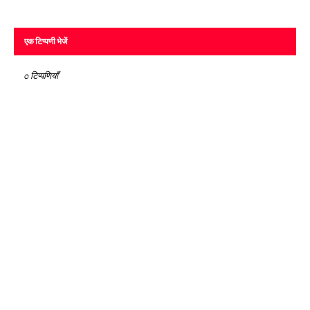
एक टिप्पणी भेजें
0 टिप्पणियाँ