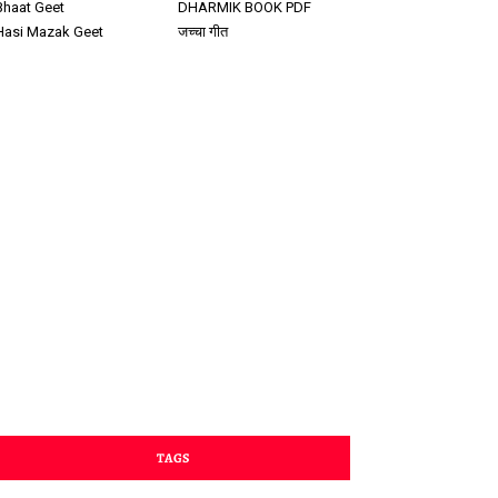
Bhaat Geet
DHARMIK BOOK PDF
Hasi Mazak Geet
जच्चा गीत
TAGS