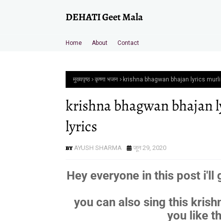
DEHATI Geet Mala
Home
About
Contact
मुख्यपृष्ठ
कृष्णा भजन
krishna bhagwan bhajan lyrics murli
krishna bhagwan bhajan ly
lyrics
AYUSH SHARMA
जून 29, 2020
Hey everyone in this post i'll 
you can also sing this kris
you like t