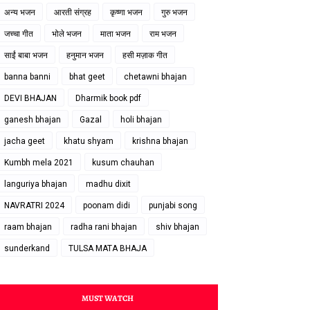
अन्य भजन
आरती संग्रह
कृष्णा भजन
गुरु भजन
जच्चा गीत
भोले भजन
माता भजन
राम भजन
साईं बाबा भजन
हनुमान भजन
हसी मज़ाक गीत
banna banni
bhat geet
chetawni bhajan
DEVI BHAJAN
Dharmik book pdf
ganesh bhajan
Gazal
holi bhajan
jacha geet
khatu shyam
krishna bhajan
Kumbh mela 2021
kusum chauhan
languriya bhajan
madhu dixit
NAVRATRI 2024
poonam didi
punjabi song
raam bhajan
radha rani bhajan
shiv bhajan
sunderkand
TULSA MATA BHAJA
MUST WATCH