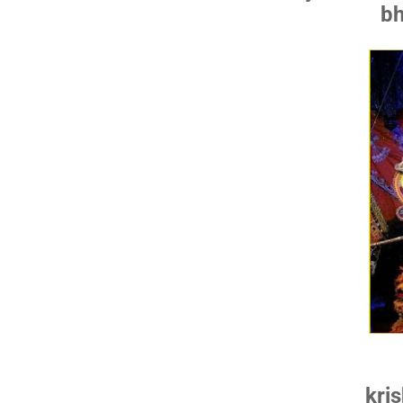
bh
kri