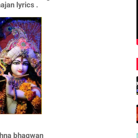
ajan lyrics .
shna bhagwan