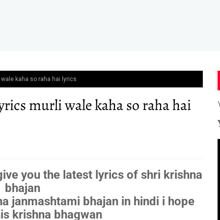
 wale kaha so raha hai lyrics
rics murli wale kaha so raha hai
give you the latest lyrics of shri krishna
bhajan
hna janmashtami bhajan in hindi i hope
his krishna bhagwan