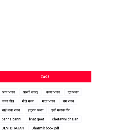
TAGS
अन्य भजन
आरती संग्रह
कृष्णा भजन
गुरु भजन
जच्चा गीत
भोले भजन
माता भजन
राम भजन
साईं बाबा भजन
हनुमान भजन
हसी मज़ाक गीत
banna banni
bhat geet
chetawni bhajan
DEVI BHAJAN
Dharmik book pdf