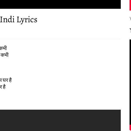
Indi Lyrics
 कभी
ा कभी
ा घर है
 है