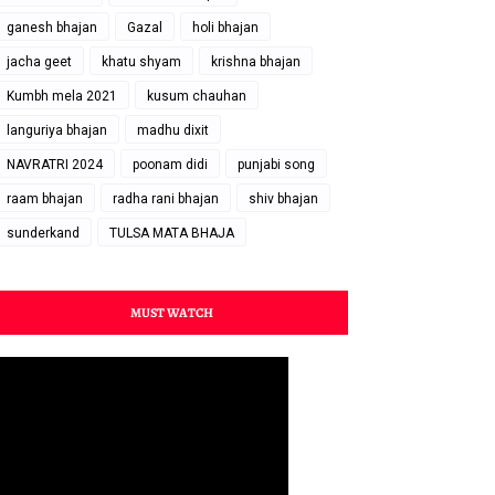
ganesh bhajan
Gazal
holi bhajan
jacha geet
khatu shyam
krishna bhajan
Kumbh mela 2021
kusum chauhan
languriya bhajan
madhu dixit
NAVRATRI 2024
poonam didi
punjabi song
raam bhajan
radha rani bhajan
shiv bhajan
sunderkand
TULSA MATA BHAJA
MUST WATCH