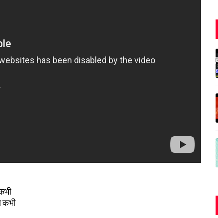
 कभी
ा कभी