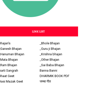
LINK LIST
Bhajan's
_Bhole Bhajan
_Ganesh Bhajan
_Guru ji Bhajan
_Hanuman Bhajan
_Krishna bhajan
_Mata Bhajan
_Other Bhajan
_Ram Bhajan
_Sai Baba Bhajan
Aarti Sangrah
Banna Banni
Bhaat Geet
DHARMIK BOOK PDF
Hasi Mazak Geet
जच्चा गीत