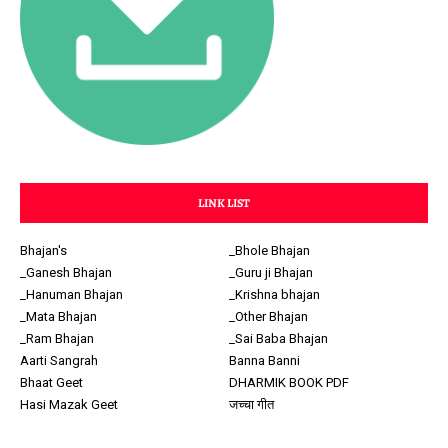
LINK LIST
Bhajan's
_Bhole Bhajan
_Ganesh Bhajan
_Guru ji Bhajan
_Hanuman Bhajan
_Krishna bhajan
_Mata Bhajan
_Other Bhajan
_Ram Bhajan
_Sai Baba Bhajan
Aarti Sangrah
Banna Banni
Bhaat Geet
DHARMIK BOOK PDF
Hasi Mazak Geet
जच्चा गीत