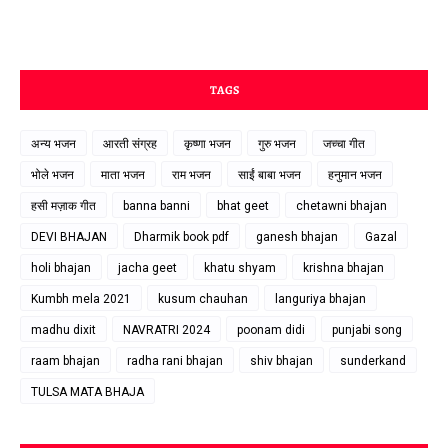
TAGS
अन्य भजन
आरती संग्रह
कृष्णा भजन
गुरु भजन
जच्चा गीत
भोले भजन
माता भजन
राम भजन
साईं बाबा भजन
हनुमान भजन
हसी मज़ाक गीत
banna banni
bhat geet
chetawni bhajan
DEVI BHAJAN
Dharmik book pdf
ganesh bhajan
Gazal
holi bhajan
jacha geet
khatu shyam
krishna bhajan
Kumbh mela 2021
kusum chauhan
languriya bhajan
madhu dixit
NAVRATRI 2024
poonam didi
punjabi song
raam bhajan
radha rani bhajan
shiv bhajan
sunderkand
TULSA MATA BHAJA