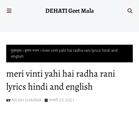
DEHATI Geet Mala
मुख्यपृष्ठ
कृष्णा भजन
meri vinti yahi hai radha rani lyrics hindi and
english
meri vinti yahi hai radha rani
lyrics hindi and english
AYUSH SHARMA
जनवरी 25, 2021