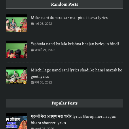
Random Posts
Milte nahi dubara kar mat pita ki seva lyrics
मार्च 03, 2022
Yashoda nand ko lala krishna bhajan lyrics in hindi
जनवरी 21, 2022
Mirchi lage nand rani lyrics shadi ke hansi mazak ke
geet lyrics
मार्च 03, 2022
Popular Posts
गुरुजी मेरा अवगुण भरा शरीर lyrics Guruji mera avgun
bhara shareer lyrics
जुलाई 25, 2020